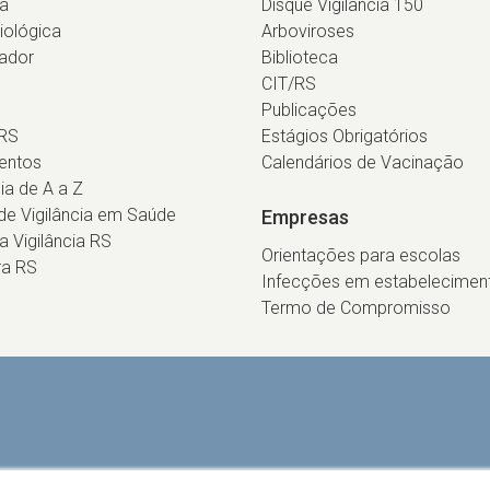
ia
Disque Vigilância 150
iológica
Arboviroses
ador
Biblioteca
CIT/RS
Publicações
RS
Estágios Obrigatórios
entos
Calendários de Vacinação
cia de A a Z
e Vigilância em Saúde
Empresas
ca Vigilância RS
Orientações para escolas
ra RS
Infecções em estabelecimen
Termo de Compromisso