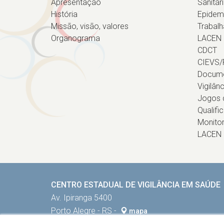
Apresentação
Sanitár
História
Epidem
Missão, visão, valores
Trabalh
Organograma
LACEN
CDCT
CIEVS/
Docum
Vigilân
Jogos d
Qualifi
Monito
LACEN
CENTRO ESTADUAL DE VIGILÂNCIA EM SAÚDE
Av. Ipiranga 5400
Porto Alegre - RS -
mapa
90610-000