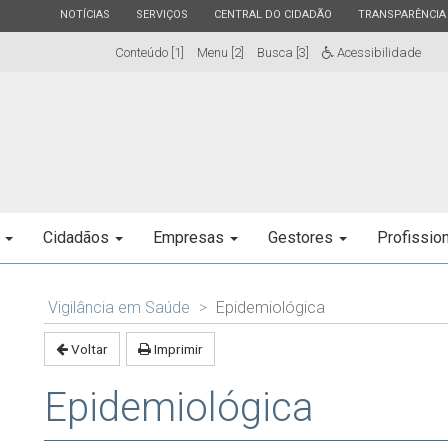
ESTADO
ESTADO
ESTADO
ESTADO
NOTÍCIAS
SERVIÇOS
CENTRAL DO CIDADÃO
TRANSPARÊNCIA
Conteúdo [1]
Menu [2]
Busca [3]
Acessibilidade
e
Cidadãos
Empresas
Gestores
Profissio
Vigilância em Saúde
Epidemiológica
Voltar
Imprimir
Epidemiológica