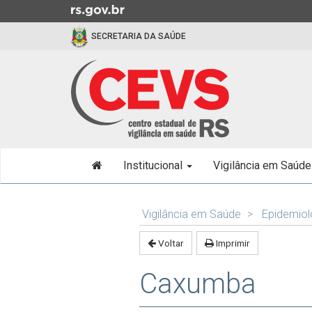
Ir
para
SECRETARIA DA SAÚDE
o
conteúdo
Ir
para
o
menu
Ir
Início
para
Institucional
Vigilância em Saúd
do
a
menu
busca
Início
do
Vigilância em Saúde
Epidemiol
conteúdo
Voltar
Imprimir
Caxumba