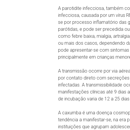
A parotidite infecciosa, também 
infecciosa, causada por um vírus R
se por processo inflamatório das gl
parótidas, e pode ser precedida o
como febre baixa, mialgia, artralgia
ou mais dos casos, dependendo da 
pode apresentar-se com sintomas i
principalmente em crianças menore
A transmissão ocorre por via aére
por contato direto com secreções 
infectadas. A transmissibilidade oc
manifestações clínicas até 9 dias 
de incubação varia de 12 a 25 dia
A caxumba é uma doença cosmopol
tendência a manifestar-se, na era
instituições que agrupam adolescen