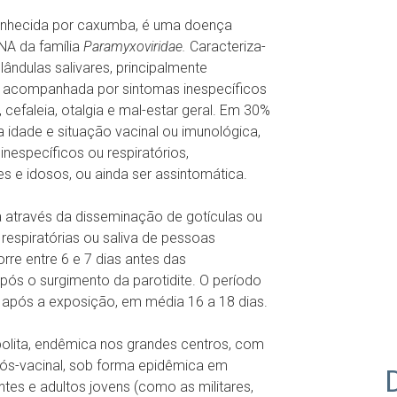
conhecida por caxumba, é uma doença
NA da família
Paramyxoviridae.
Caracteriza-
ândulas salivares, principalmente
u acompanhada por sintomas inespecíficos
, cefaleia, otalgia e mal-estar geral. Em 30%
idade e situação vacinal ou imunológica,
nespecíficos ou respiratórios,
s e idosos, ou ainda ser assintomática.
a através da disseminação de gotículas ou
respiratórias ou saliva de pessoas
orre entre 6 e 7 dias antes das
após o surgimento da parotidite. O período
s após a exposição, em média 16 a 18 dias.
ita, endêmica nos grandes centros, com
 pós-vacinal, sob forma epidêmica em
tes e adultos jovens (como as militares,