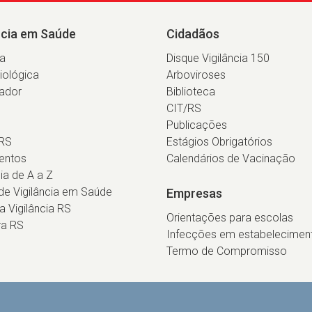
ncia em Saúde
Cidadãos
ia
Disque Vigilância 150
iológica
Arboviroses
ador
Biblioteca
CIT/RS
Publicações
RS
Estágios Obrigatórios
entos
Calendários de Vacinação
cia de A a Z
e Vigilância em Saúde
Empresas
ca Vigilância RS
Orientações para escolas
ra RS
Infecções em estabelecimen
Termo de Compromisso