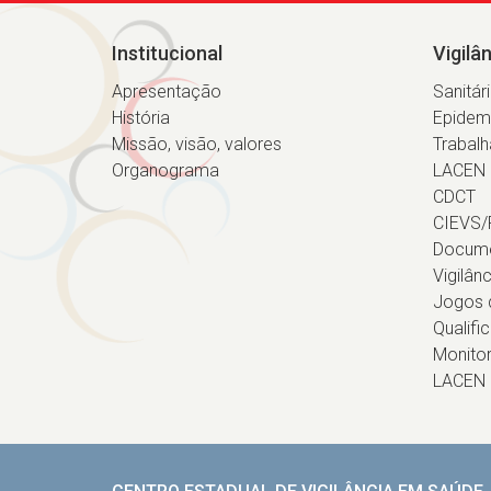
Institucional
Vigilâ
Apresentação
Sanitár
História
Epidem
Missão, visão, valores
Trabalh
Organograma
LACEN
CDCT
CIEVS/
Docum
Vigilân
Jogos d
Qualifi
Monito
LACEN