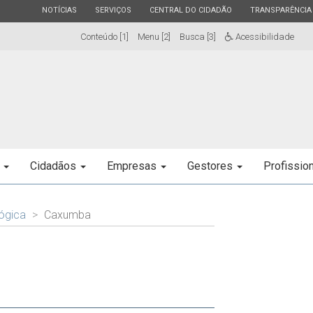
ESTADO
ESTADO
ESTADO
ESTADO
NOTÍCIAS
SERVIÇOS
CENTRAL DO CIDADÃO
TRANSPARÊNCIA
Conteúdo [1]
Menu [2]
Busca [3]
Acessibilidade
e
Cidadãos
Empresas
Gestores
Profissio
ógica
Caxumba