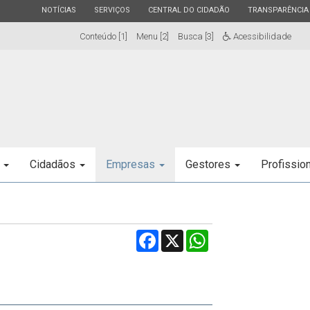
ESTADO
ESTADO
ESTADO
ESTADO
NOTÍCIAS
SERVIÇOS
CENTRAL DO CIDADÃO
TRANSPARÊNCIA
Conteúdo [1]
Menu [2]
Busca [3]
Acessibilidade
e
Cidadãos
Empresas
Gestores
Profissio
Facebook
X
WhatsApp