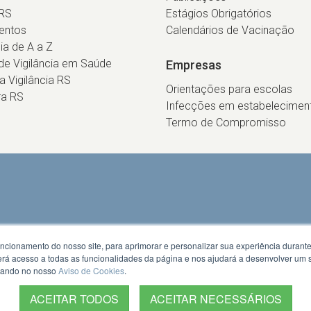
RS
Estágios Obrigatórios
entos
Calendários de Vacinação
cia de A a Z
e Vigilância em Saúde
Empresas
ca Vigilância RS
Orientações para escolas
ra RS
Infecções em estabelecimen
Termo de Compromisso
uncionamento do nosso site, para aprimorar e personalizar sua experiência duran
 terá acesso a todas as funcionalidades da página e nos ajudará a desenvolver um
izando no nosso
Aviso de Cookies
.
ACEITAR TODOS
ACEITAR NECESSÁRIOS