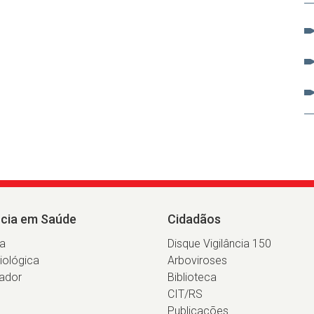
ncia em Saúde
Cidadãos
ia
Disque Vigilância 150
iológica
Arboviroses
ador
Biblioteca
CIT/RS
Publicações