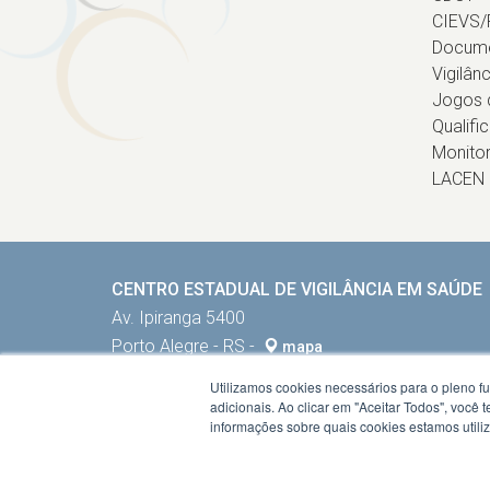
CIEVS/
Docum
Vigilân
Jogos d
Qualifi
Monito
LACEN
CENTRO ESTADUAL DE VIGILÂNCIA EM SAÚDE
Av. Ipiranga 5400
Porto Alegre - RS -
mapa
90610-000
Utilizamos cookies necessários para o pleno f
Fone:
5132884002
adicionais. Ao clicar em "Aceitar Todos", você
informações sobre quais cookies estamos util