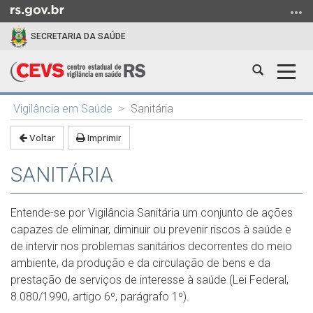
Ir
para
SECRETARIA DA SAÚDE
o
conteúdo
Abrir
Alter
Ir
a
a
para
Início
busca
nave
o
Vigilância em Saúde
Sanitária
do
menu
conteúdo
Voltar
Imprimir
Ir
para
SANITÁRIA
a
busca
Entende-se por Vigilância Sanitária um conjunto de ações
capazes de eliminar, diminuir ou prevenir riscos à saúde e
de intervir nos problemas sanitários decorrentes do meio
ambiente, da produção e da circulação de bens e da
prestação de serviços de interesse à saúde (Lei Federal,
8.080/1990, artigo 6º, parágrafo 1º).