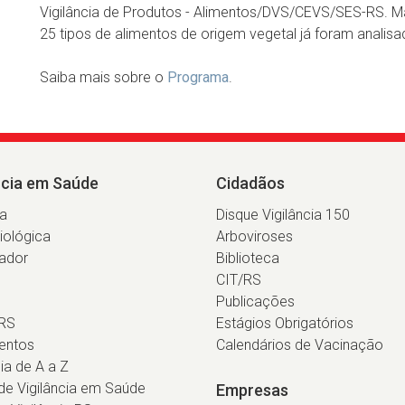
Vigilância de Produtos - Alimentos/DVS/CEVS/SES-RS. Ma
25 tipos de alimentos de origem vegetal já foram analisa
Saiba mais sobre o
Programa
.
ncia em Saúde
Cidadãos
ia
Disque Vigilância 150
iológica
Arboviroses
ador
Biblioteca
CIT/RS
Publicações
RS
Estágios Obrigatórios
entos
Calendários de Vacinação
cia de A a Z
e Vigilância em Saúde
Empresas