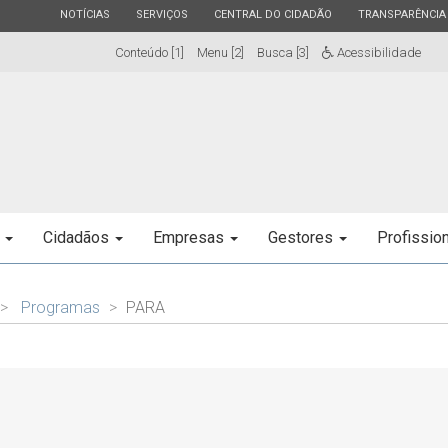
ESTADO
ESTADO
ESTADO
ESTADO
NOTÍCIAS
SERVIÇOS
CENTRAL DO CIDADÃO
TRANSPARÊNCIA
Conteúdo [1]
Menu [2]
Busca [3]
Acessibilidade
e
Cidadãos
Empresas
Gestores
Profissio
Programas
PARA