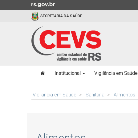
Ir
para
SECRETARIA DA SAÚDE
o
conteúdo
Ir
para
o
menu
Ir
Início
para
Institucional
Vigilância em Saúd
do
a
menu
busca
Início
do
Vigilância em Saúde
Sanitária
Alimentos
conteúdo