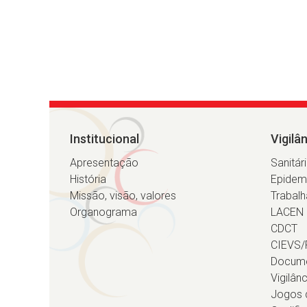
Institucional
Vigilâ
Apresentação
Sanitár
História
Epidem
Missão, visão, valores
Trabalh
Organograma
LACEN
CDCT
CIEVS/
Docum
Vigilân
Jogos d