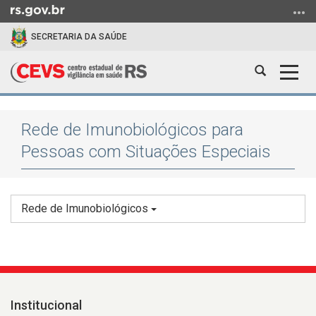
Ir
para
SECRETARIA DA SAÚDE
o
conteúdo
Abrir
Alter
Ir
a
a
para
Início
busca
nave
o
do
menu
Rede de Imunobiológicos para
conteúdo
Ir
Pessoas com Situações Especiais
para
a
busca
Rede de Imunobiológicos
Institucional