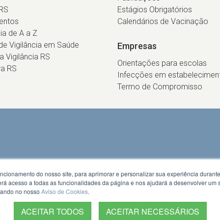
RS
Estágios Obrigatórios
entos
Calendários de Vacinação
cia de A a Z
e Vigilância em Saúde
Empresas
ca Vigilância RS
Orientações para escolas
ra RS
Infecções em estabelecimen
Termo de Compromisso
uncionamento do nosso site, para aprimorar e personalizar sua experiência duran
 terá acesso a todas as funcionalidades da página e nos ajudará a desenvolver um
izando no nosso
Aviso de Cookies
.
ACEITAR TODOS
ACEITAR NECESSÁRIOS