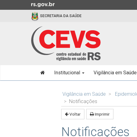
Ir
para
SECRETARIA DA SAÚDE
o
conteúdo
Ir
para
o
menu
Ir
Início
para
Institucional
Vigilância em Saúd
do
a
menu
busca
Início
do
Vigilância em Saúde
Epidemiol
conteúdo
Notificações
Voltar
Imprimir
Notificações