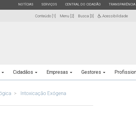
ESTADO
ESTADO
ESTADO
ESTADO
NOTÍCIAS
SERVIÇOS
CENTRAL DO CIDADÃO
TRANSPARÊNCIA
Conteúdo [1]
Menu [2]
Busca [3]
Acessibilidade
e
Cidadãos
Empresas
Gestores
Profissio
ógica
Intoxicação Exógena