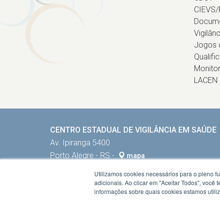
CIEVS/
Docum
Vigilân
Jogos d
Qualifi
Monito
LACEN
CENTRO ESTADUAL DE VIGILÂNCIA EM SAÚDE
Av. Ipiranga 5400
Porto Alegre - RS -
mapa
90610-000
Utilizamos cookies necessários para o pleno f
Fone:
5132884002
adicionais. Ao clicar em "Aceitar Todos", você
informações sobre quais cookies estamos util