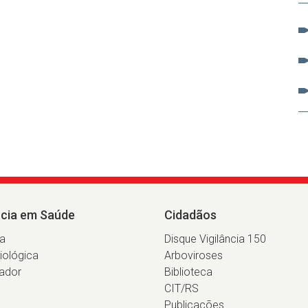
ncia em Saúde
Cidadãos
ia
Disque Vigilância 150
iológica
Arboviroses
ador
Biblioteca
CIT/RS
Publicações