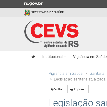
Ir
para
SECRETARIA DA SAÚDE
o
conteúdo
Ir
para
o
menu
Ir
Início
para
Institucional
Vigilância em Saúd
do
a
menu
busca
Início
do
Vigilância em Saúde
Sanitária
conteúdo
Legislação sanitária atualizada
Voltar
Imprimir
Legislação san