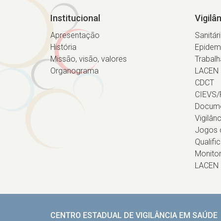
Institucional
Vigilâ
Apresentação
Sanitár
História
Epidem
Missão, visão, valores
Trabalh
Organograma
LACEN
CDCT
CIEVS/
Docum
Vigilân
Jogos d
Qualifi
Monito
LACEN
CENTRO ESTADUAL DE VIGILÂNCIA EM SAÚDE