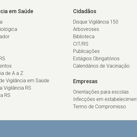
ncia em Saúde
Cidadãos
ia
Disque Vigilância 150
iológica
Arboviroses
ador
Biblioteca
CIT/RS
Publicações
RS
Estágios Obrigatórios
entos
Calendários de Vacinação
cia de A a Z
e Vigilância em Saúde
Empresas
ca Vigilância RS
Orientações para escolas
ra RS
Infecções em estabelecimen
Termo de Compromisso