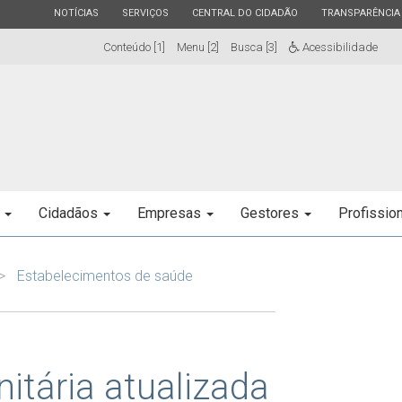
ESTADO
ESTADO
ESTADO
ESTADO
NOTÍCIAS
SERVIÇOS
CENTRAL DO CIDADÃO
TRANSPARÊNCIA
Conteúdo [1]
Menu [2]
Busca [3]
Acessibilidade
e
Cidadãos
Empresas
Gestores
Profissio
Estabelecimentos de saúde
itária atualizada