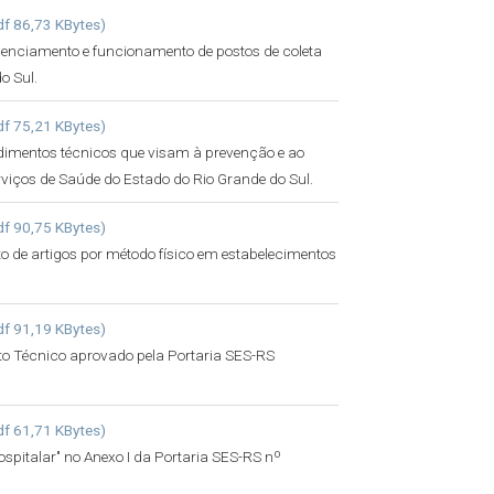
df 86,73 KBytes)
cenciamento e funcionamento de postos de coleta
o Sul.
df 75,21 KBytes)
dimentos técnicos que visam à prevenção e ao
rviços de Saúde do Estado do Rio Grande do Sul.
df 90,75 KBytes)
de artigos por método físico em estabelecimentos
df 91,19 KBytes)
to Técnico aprovado pela Portaria SES-RS
df 61,71 KBytes)
ospitalar" no Anexo I da Portaria SES-RS nº