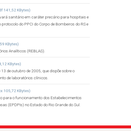
df 141,52 KBytes)
lvará sanitário em caráter precário para hospitais e
protocolo do PPCI do Corpo de Bombeiros do RS e
,59 KBytes)
órios Analíticos (REBLAS).
8,12 KBytes)
13 de outubro de 2005, que dispõe sobre o
o de laboratórios clínicos.
cx 105,72 KBytes)
rio para o funcionamento dos Estabelecimentos
sas (EPDPIs) no Estado do Rio Grande do Sul.