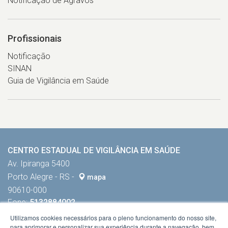
Notificação de Agravos
Profissionais
Notificação
SINAN
Guia de Vigilância em Saúde
CENTRO ESTADUAL DE VIGILÂNCIA EM SAÚDE
Av. Ipiranga 5400
Porto Alegre - RS -
mapa
90610-000
Fone:
5132884002
Utilizamos cookies necessários para o pleno funcionamento do nosso site,
para aprimorar e personalizar sua experiência durante a navegação, bem