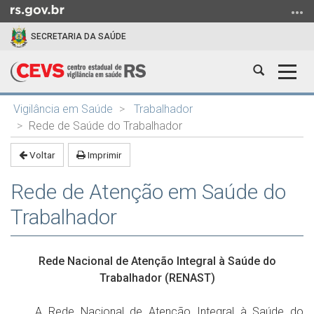
Ir
para
SECRETARIA DA SAÚDE
o
conteúdo
Abrir
Alter
Ir
a
a
para
Início
busca
nave
o
Vigilância em Saúde
Trabalhador
do
menu
Rede de Saúde do Trabalhador
conteúdo
Ir
Voltar
Imprimir
para
a
Rede de Atenção em Saúde do
busca
Trabalhador
Rede Nacional de Atenção Integral à Saúde do
Trabalhador (RENAST)
A Rede Nacional de Atenção Integral à Saúde do