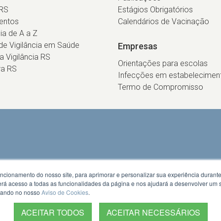
RS
Estágios Obrigatórios
entos
Calendários de Vacinação
cia de A a Z
e Vigilância em Saúde
Empresas
ca Vigilância RS
Orientações para escolas
ra RS
Infecções em estabelecimen
Termo de Compromisso
uncionamento do nosso site, para aprimorar e personalizar sua experiência duran
 terá acesso a todas as funcionalidades da página e nos ajudará a desenvolver um
izando no nosso
Aviso de Cookies
.
ACEITAR TODOS
ACEITAR NECESSÁRIOS