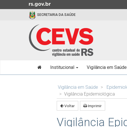
Ir
para
SECRETARIA DA SAÚDE
o
conteúdo
Ir
para
o
menu
Ir
Início
para
Institucional
Vigilância em Saúd
do
a
menu
busca
Início
do
Vigilância em Saúde
Epidemiol
conteúdo
Vigilância Epidemiológica
Voltar
Imprimir
Vigilância Ep