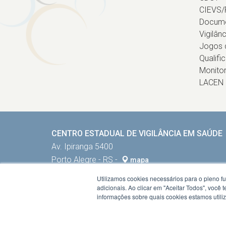
CIEVS/
Docum
Vigilân
Jogos d
Qualifi
Monito
LACEN
CENTRO ESTADUAL DE VIGILÂNCIA EM SAÚDE
Av. Ipiranga 5400
Porto Alegre - RS -
mapa
90610-000
Utilizamos cookies necessários para o pleno f
Fone:
5132884002
adicionais. Ao clicar em "Aceitar Todos", você
informações sobre quais cookies estamos util