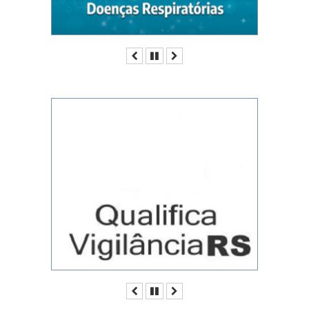
Anterior
Pausar
Próximo
Anterior
Pausar
Próximo