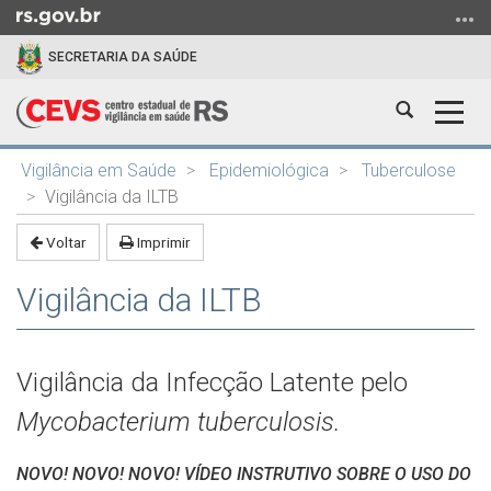
Ir
para
SECRETARIA DA SAÚDE
o
conteúdo
Abrir
Alter
Ir
a
a
para
Início
busca
nave
o
Vigilância em Saúde
Epidemiológica
Tuberculose
do
menu
Vigilância da ILTB
conteúdo
Ir
Voltar
Imprimir
para
a
Vigilância da ILTB
busca
Vigilância da Infecção Latente pelo
Mycobacterium tuberculosis.
NOVO! NOVO! NOVO! VÍDEO INSTRUTIVO SOBRE O USO DO