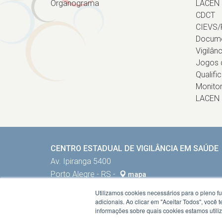
Organograma
LACEN
CDCT
CIEVS/
Docum
Vigilân
Jogos d
Qualifi
Monito
LACEN
CENTRO ESTADUAL DE VIGILÂNCIA EM SAÚDE
Av. Ipiranga 5400
Porto Alegre - RS -
mapa
90610-000
Utilizamos cookies necessários para o pleno f
Fone:
5132884002
adicionais. Ao clicar em "Aceitar Todos", você
informações sobre quais cookies estamos util