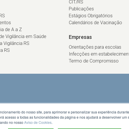
CIT/RS
Publicações
RS
Estágios Obrigatórios
entos
Calendários de Vacinação
cia de A a Z
e Vigilância em Saúde
Empresas
ca Vigilância RS
Orientações para escolas
ra RS
Infecções em estabelecimen
Termo de Compromisso
uncionamento do nosso site, para aprimorar e personalizar sua experiência duran
 terá acesso a todas as funcionalidades da página e nos ajudará a desenvolver um
izando no nosso
Aviso de Cookies
.