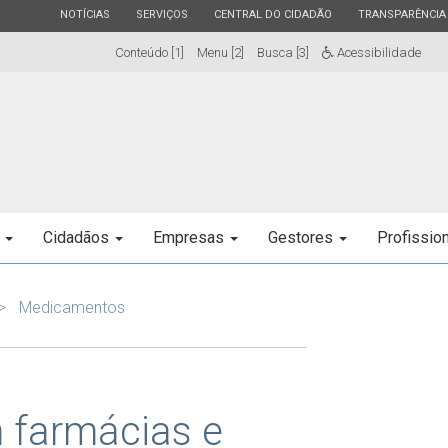
ESTADO
ESTADO
ESTADO
ESTADO
NOTÍCIAS
SERVIÇOS
CENTRAL DO CIDADÃO
TRANSPARÊNCIA
Conteúdo [1]
Menu [2]
Busca [3]
Acessibilidade
e
Cidadãos
Empresas
Gestores
Profissio
Medicamentos
 farmácias e