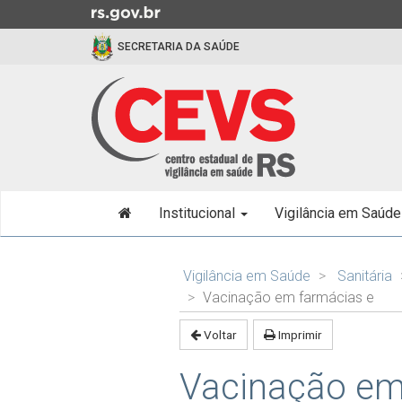
Ir
para
SECRETARIA DA SAÚDE
o
conteúdo
Ir
para
o
menu
Ir
Início
para
Institucional
Vigilância em Saúd
do
a
menu
busca
Início
do
Vigilância em Saúde
Sanitária
conteúdo
Vacinação em farmácias e
Voltar
Imprimir
Vacinação em