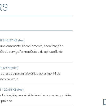
RS
df 342,27 KBytes)
funcionamento, licenciamento, fiscalização e
põe do serviço farmacêutico de aplicação de
08,59 KBytes)
 e acresce o parágrafo único ao artigo 14 da
mbro de 2017.
df 122,68 KBytes)
torização para atividade extramuros temporária
 privado.