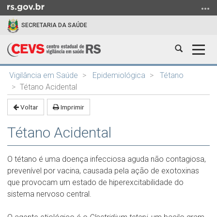
Ir
para
SECRETARIA DA SAÚDE
o
conteúdo
Abrir
Alter
Ir
a
a
para
Início
busca
nave
o
Vigilância em Saúde
Epidemiológica
Tétano
do
menu
Tétano Acidental
conteúdo
Ir
Voltar
Imprimir
para
a
Tétano Acidental
busca
O tétano é uma doença infecciosa aguda não contagiosa,
prevenível por vacina, causada pela ação de exotoxinas
que provocam um estado de hiperexcitabilidade do
sistema nervoso central.