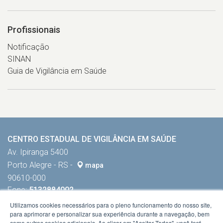
Profissionais
Notificação
SINAN
Guia de Vigilância em Saúde
CENTRO ESTADUAL DE VIGILÂNCIA EM SAÚDE
Av. Ipiranga 5400
Porto Alegre - RS -
mapa
90610-000
Fone:
5132884002
Utilizamos cookies necessários para o pleno funcionamento do nosso site,
para aprimorar e personalizar sua experiência durante a navegação, bem
como outros cookies adicionais. Ao clicar em "Aceitar Todos", você terá