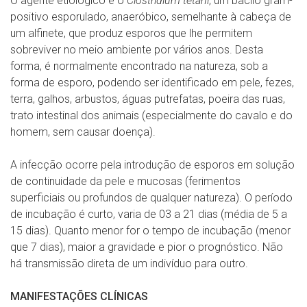
O agente etiológico é o
Clostridium tetani
, um bacilo gram-
positivo esporulado, anaeróbico, semelhante à cabeça de
um alfinete, que produz esporos que lhe permitem
sobreviver no meio ambiente por vários anos. Desta
forma, é normalmente encontrado na natureza, sob a
forma de esporo, podendo ser identificado em pele, fezes,
terra, galhos, arbustos, águas putrefatas, poeira das ruas,
trato intestinal dos animais (especialmente do cavalo e do
homem, sem causar doença).
A infecção ocorre pela introdução de esporos em solução
de continuidade da pele e mucosas (ferimentos
superficiais ou profundos de qualquer natureza). O período
de incubação é curto, varia de 03 a 21 dias (média de 5 a
15 dias). Quanto menor for o tempo de incubação (menor
que 7 dias), maior a gravidade e pior o prognóstico. Não
há transmissão direta de um indivíduo para outro.
MANIFESTAÇÕES CLÍNICAS