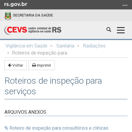
Ir
para
SECRETARIA DA SAÚDE
o
conteúdo
Abrir
Alter
Ir
a
a
para
Início
busca
nave
o
Vigilância em Saúde
Sanitária
Radiações
do
menu
Roteiros de inspeção para
conteúdo
Ir
Voltar
Imprimir
para
a
Roteiros de inspeção para
busca
serviços
ARQUIVOS ANEXOS
Roteiro de inspeção para consultórios e clínicas