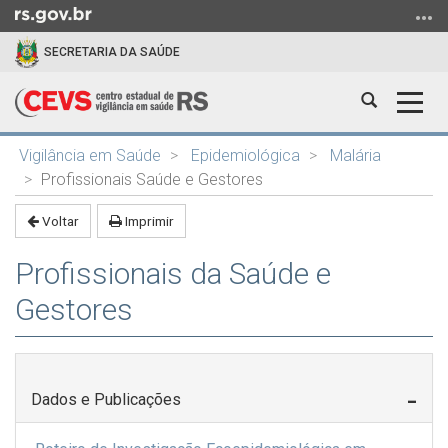
Ir
para
SECRETARIA DA SAÚDE
o
conteúdo
Abrir
Alter
Ir
a
a
para
Início
busca
nave
o
Vigilância em Saúde
Epidemiológica
Malária
do
menu
Profissionais Saúde e Gestores
conteúdo
Ir
Voltar
Imprimir
para
a
Profissionais da Saúde e
busca
Gestores
Dados e Publicações