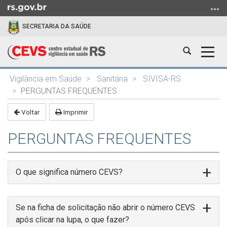
Ir
para
SECRETARIA DA SAÚDE
o
conteúdo
Abrir
Alter
Ir
a
a
para
Início
busca
nave
o
Vigilância em Saúde
Sanitária
SIVISA-RS
do
menu
PERGUNTAS FREQUENTES
conteúdo
Ir
Voltar
Imprimir
para
a
PERGUNTAS FREQUENTES
busca
O que significa número CEVS?
Se na ficha de solicitação não abrir o número CEVS
após clicar na lupa, o que fazer?