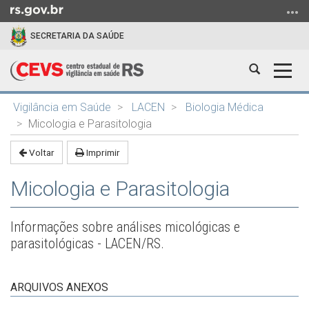
Ir
para
SECRETARIA DA SAÚDE
o
conteúdo
Abrir
Alter
Ir
a
a
para
Início
busca
nave
o
Vigilância em Saúde
LACEN
Biologia Médica
do
menu
Micologia e Parasitologia
conteúdo
Ir
Voltar
Imprimir
para
a
Micologia e Parasitologia
busca
Informações sobre análises micológicas e
parasitológicas - LACEN/RS.
ARQUIVOS ANEXOS