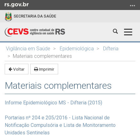
Ir
para
SECRETARIA DA SAÚDE
o
conteúdo
Abrir
Alter
Ir
a
a
para
Início
busca
nave
o
Vigilância em Saúde
Epidemiológica
Difteria
do
menu
Materiais complementares
conteúdo
Ir
Voltar
Imprimir
para
a
Materiais complementares
busca
Informe Epidemiológico MS - Difteria (2015)
Portarias nº 204 e 205/2016 - Lista Nacional de
Notificação Compulsória e Lista de Monitoramento
Unidades Sentinelas