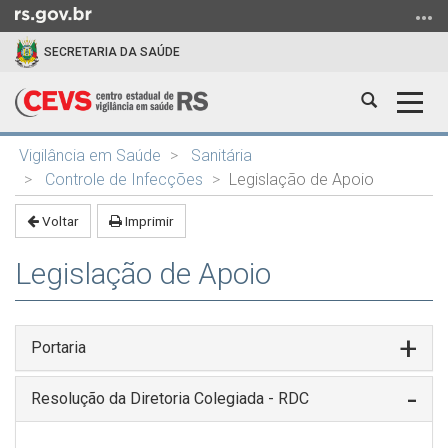
Ir
para
SECRETARIA DA SAÚDE
o
conteúdo
Abrir
Alter
Ir
a
a
para
Início
busca
nave
o
Vigilância em Saúde
Sanitária
do
menu
Controle de Infecções
Legislação de Apoio
conteúdo
Ir
Voltar
Imprimir
para
a
Legislação de Apoio
busca
Portaria
Resolução da Diretoria Colegiada - RDC